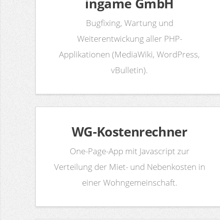
ingame GmbH
Bugfixing, Wartung und
Weiterentwickung aller PHP-
Applikationen (MediaWiki, WordPress,
vBulletin).
WG-Kostenrechner
One-Page-App mit Javascript zur
Verteilung der Miet- und Nebenkosten in
einer Wohngemeinschaft.