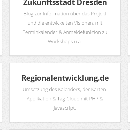
Zukunftsstadt Dresden
Blog zur Information über das Projekt
und die entwickelten Visionen, mit
Terminkalender & Anmeldefunktion zu
Workshops u.ä.
Regionalentwicklung.de
Umsetzung des Kalenders, der Karten-
Applikation & Tag-Cloud mit PHP &
Javascript.